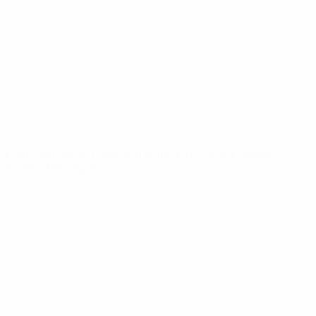
Infos
À propos
LES SITES DE
L'UEFA
fr.UEFA.com
Fondation
UEFA pour
l'enfance
LANGUES
Français
English
Français
Deutsch
Русский
Español
Italiano
Português
Vie privée
Conditions d'utilisation
Politique de cookies
Paramètres des cookies