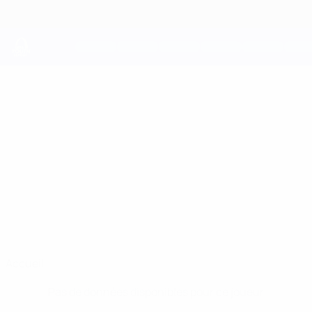
Passer
au
contenu
principal
UEFA Youth League
MUSTAFA
Mustafa Shen Stats
SHEN
Kairat Almaty
Accueil
Pas de données disponibles pour ce joueur