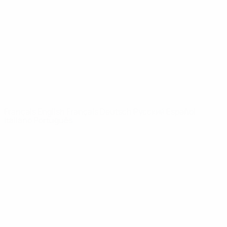
Infos
À propos
LES SITES DE
L'UEFA
fr.UEFA.com
Fondation
UEFA pour
l'enfance
LANGUES
Français
English
Français
Deutsch
Русский
Español
Italiano
Português
Vie privée
Conditions d'utilisation
Politique de cookies
Paramètres des cookies