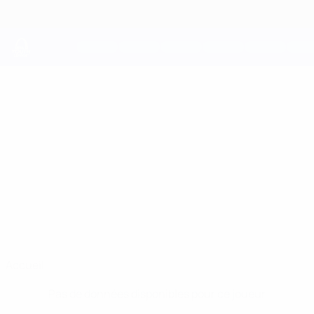
Passer
au
contenu
principal
UEFA Youth League
ROBERT
Robert Tománek Stats
TOMÁNEK
S. Bratislava
Slovaquie
Accueil
Pas de données disponibles pour ce joueur