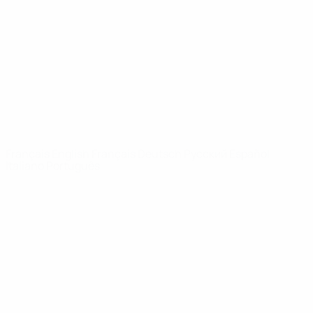
Infos
À propos
LES SITES DE
L'UEFA
fr.UEFA.com
Fondation
UEFA pour
l'enfance
LANGUES
Français
English
Français
Deutsch
Русский
Español
Italiano
Português
Vie privée
Conditions d'utilisation
Politique de cookies
Paramètres des cookies