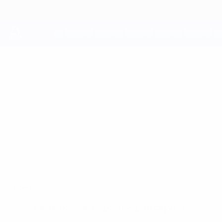
Passer
au
contenu
principal
UEFA Youth League
PIERRE
Pierre Mounguengue Stats
MOUNGUENGUE
Dynamo Kyiv
France
Accueil
Pas de données disponibles pour ce joueur