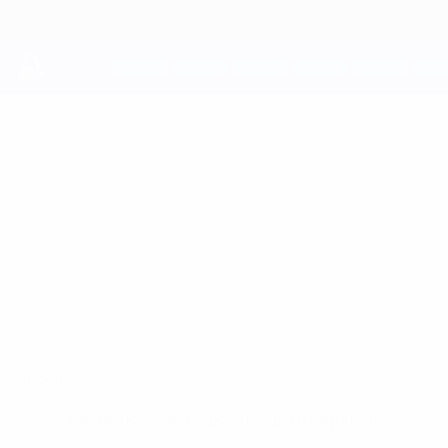
Passer
au
contenu
principal
UEFA Youth League
ARTUR
Artur Haba Stats
HABA
Trenčín
Accueil
Pas de données disponibles pour ce joueur