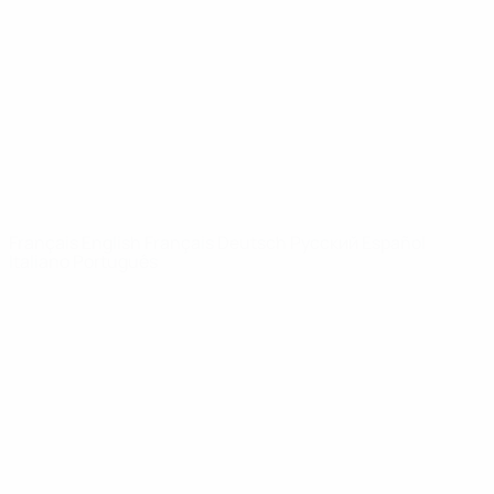
Infos
À propos
LES SITES DE
L'UEFA
fr.UEFA.com
Fondation
UEFA pour
l'enfance
LANGUES
Français
English
Français
Deutsch
Русский
Español
Italiano
Português
Vie privée
Conditions d'utilisation
Politique de cookies
Paramètres des cookies