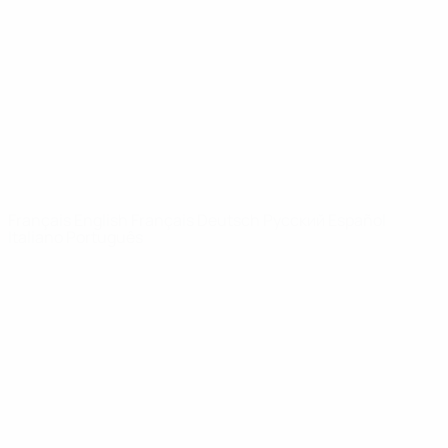
Infos
À propos
LES SITES DE
L'UEFA
fr.UEFA.com
Fondation
UEFA pour
l'enfance
LANGUES
Français
English
Français
Deutsch
Русский
Español
Italiano
Português
Vie privée
Conditions d'utilisation
Politique de cookies
Paramètres des cookies