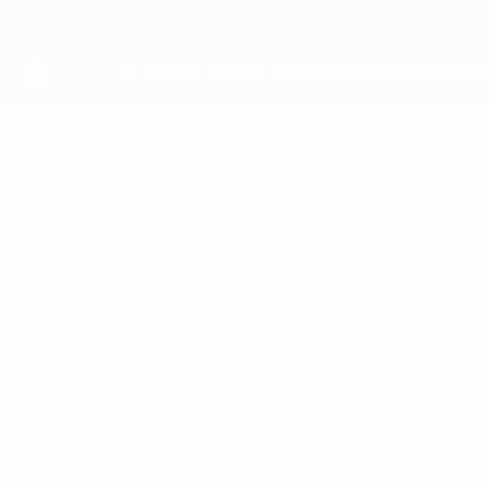
Passer
au
contenu
principal
UEFA Youth League
OSKAR
Oskar Fenger Stats
FENGER
Copenhagen
Danemark
Accueil
Pas de données disponibles pour ce joueur