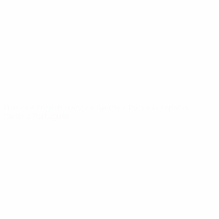
Infos
À propos
LES SITES DE
L'UEFA
fr.UEFA.com
Fondation
UEFA pour
l'enfance
LANGUES
Français
English
Français
Deutsch
Русский
Español
Italiano
Português
Vie privée
Conditions d'utilisation
Politique de cookies
Paramètres des cookies