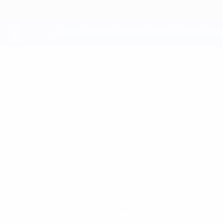
Passer
au
contenu
principal
UEFA Youth League
FEDERICO
Federico Coletta Stats
COLETTA
Benfica
Italie
Comparer
Accueil
Pas de données disponibles pour ce joueur