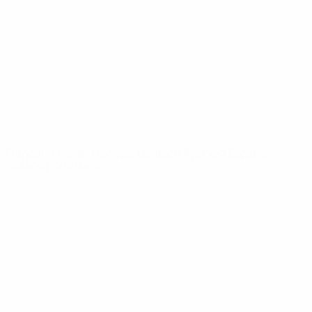
Infos
À propos
LES SITES DE
L'UEFA
fr.UEFA.com
Fondation
UEFA pour
l'enfance
LANGUES
Français
English
Français
Deutsch
Русский
Español
Italiano
Português
Vie privée
Conditions d'utilisation
Politique de cookies
Paramètres des cookies