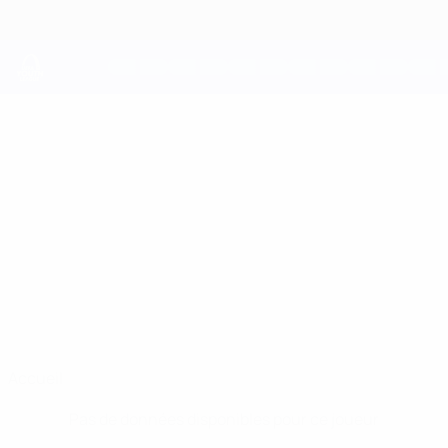
Passer
au
contenu
principal
UEFA Youth League
MATIAS
Matias Mancuso Stats
MANCUSO
Internazionale
Italie
Accueil
Pas de données disponibles pour ce joueur