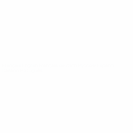
Infos
À propos
LES SITES DE
L'UEFA
fr.UEFA.com
Fondation
UEFA pour
l'enfance
LANGUES
Français
English
Français
Deutsch
Русский
Español
Italiano
Português
Vie privée
Conditions d'utilisation
Politique de cookies
Paramètres des cookies