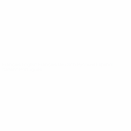
Infos
À propos
LES SITES DE
L'UEFA
fr.UEFA.com
Fondation
UEFA pour
l'enfance
LANGUES
Français
English
Français
Deutsch
Русский
Español
Italiano
Português
Vie privée
Conditions d'utilisation
Politique de cookies
Paramètres des cookies