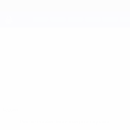
Passer
au
contenu
principal
UEFA Youth League
MARK
Mark Kerin Stats
KERIN
Bravo
Slovénie
Accueil
Pas de données disponibles pour ce joueur