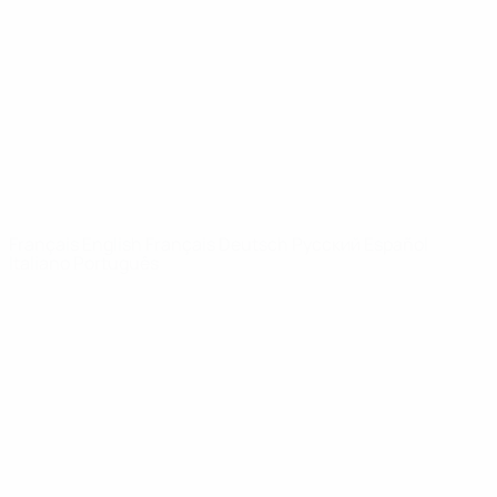
Infos
À propos
LES SITES DE
L'UEFA
fr.UEFA.com
Fondation
UEFA pour
l'enfance
LANGUES
Français
English
Français
Deutsch
Русский
Español
Italiano
Português
Vie privée
Conditions d'utilisation
Politique de cookies
Paramètres des cookies