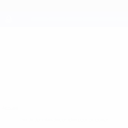
Passer
au
contenu
principal
UEFA Youth League
MIKHAIL
Mikhail Aleksandrov Stats
ALEKSANDROV
Dinamo-Minsk
Belarus
Accueil
Pas de données disponibles pour ce joueur