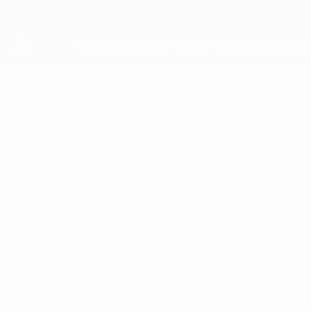
Passer
au
contenu
principal
UEFA Youth League
JAYVAN
Jayvan Garro Stats
GARRO
L. Red Imps
Gibraltar
Accueil
Pas de données disponibles pour ce joueur