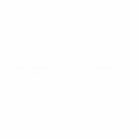
Infos
À propos
LES SITES DE
L'UEFA
fr.UEFA.com
Fondation
UEFA pour
l'enfance
LANGUES
Français
English
Français
Deutsch
Русский
Español
Italiano
Português
Vie privée
Conditions d'utilisation
Politique de cookies
Paramètres des cookies