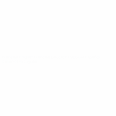
Infos
À propos
LES SITES DE
L'UEFA
fr.UEFA.com
Fondation
UEFA pour
l'enfance
LANGUES
Français
English
Français
Deutsch
Русский
Español
Italiano
Português
Vie privée
Conditions d'utilisation
Politique de cookies
Paramètres des cookies