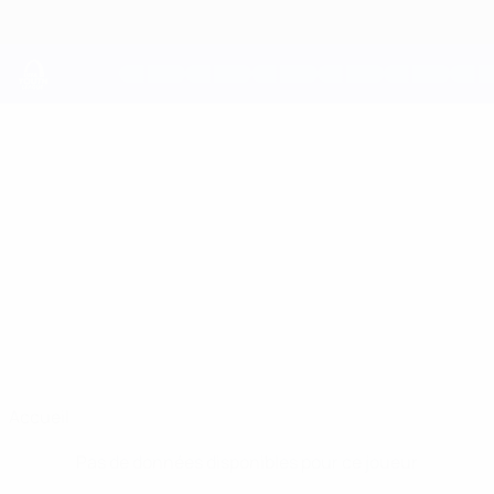
Passer
au
contenu
principal
UEFA Youth League
MICHIEL
Michiel Cauwel Stats
CAUWEL
Genk
Belgique
Accueil
Pas de données disponibles pour ce joueur