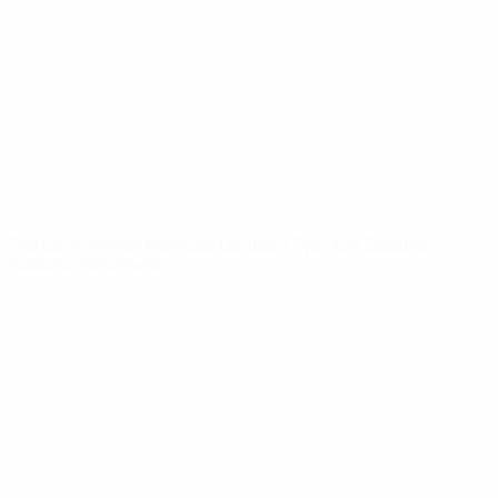
Infos
À propos
LES SITES DE
L'UEFA
fr.UEFA.com
Fondation
UEFA pour
l'enfance
LANGUES
Français
English
Français
Deutsch
Русский
Español
Italiano
Português
Vie privée
Conditions d'utilisation
Politique de cookies
Paramètres des cookies