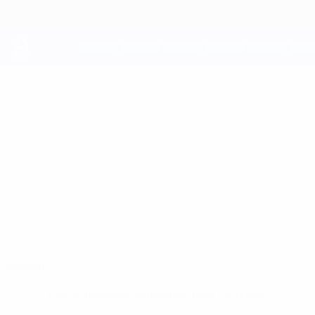
Passer
au
contenu
principal
UEFA Youth League
KAYDEN
Kayden Farrugia Stats
FARRUGIA
Valletta
Malte
Accueil
Pas de données disponibles pour ce joueur