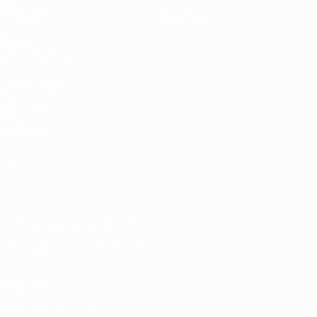
Groupes
À propos
UEFA.tv
Boutique
VOIR
ÉGALEMENT
fr.UEFA.com
Fondation
UEFA pour
l'enfance
Boutique
LANGUES
Français
English
Français
Deutsch
Русский
Español
Italiano
Português
Télécharger l'appli officielle
Vie privée
Conditions d'utilisation