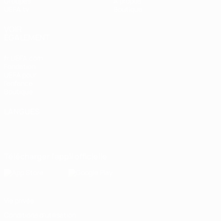
Groupes
À propos
UEFA.tv
Boutique
VOIR
ÉGALEMENT
fr.UEFA.com
Fondation
UEFA pour
l'enfance
Boutique
LANGUES
Français
English
Français
Deutsch
Русский
Español
Italiano
Português
Télécharger l'appli officielle
Vie privée
Conditions d'utilisation