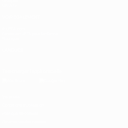
Groupes
UEFA.tv
VOIR ÉGALEMENT
fr.UEFA.com
Fondation UEFA pour l'enfance
Boutique
LANGUES
Français
English
Français
Deutsch
Русский
Español
Italiano
Télécharger l'appli officielle
Vie privée
Conditions d'utilisation
Politique de cookies
Paramètres des cookies