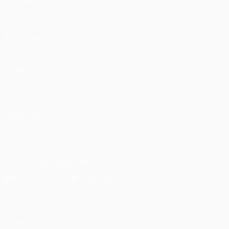
Groupes
À propos
UEFA.tv
Boutique
VOIR
ÉGALEMENT
fr.UEFA.com
Fondation
UEFA pour
l'enfance
Boutique
LANGUES
Français
English
Français
Deutsch
Русский
Español
Italiano
Português
Télécharger l'appli officielle
Vie privée
Conditions d'utilisation