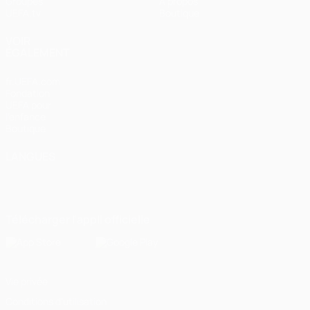
Groupes
À propos
UEFA.tv
Boutique
VOIR
ÉGALEMENT
fr.UEFA.com
Fondation
UEFA pour
l'enfance
Boutique
LANGUES
Français
English
Français
Deutsch
Русский
Español
Italiano
Português
Télécharger l'appli officielle
Vie privée
Conditions d'utilisation