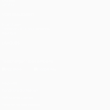
Groupes
UEFA.tv
VOIR ÉGALEMENT
fr.UEFA.com
Fondation UEFA pour l'enfance
Boutique
LANGUES
Français
English
Français
Deutsch
Русский
Español
Italiano
Télécharger l'appli officielle
Vie privée
Conditions d'utilisation
Politique de cookies
Paramètres des cookies