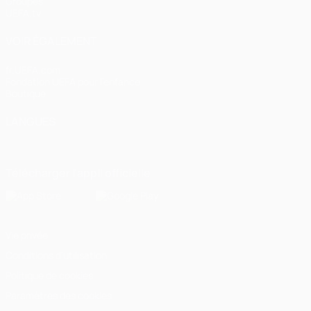
Groupes
UEFA.tv
VOIR ÉGALEMENT
fr.UEFA.com
Fondation UEFA pour l'enfance
Boutique
LANGUES
Français
English
Français
Deutsch
Русский
Español
Italiano
Télécharger l'appli officielle
Vie privée
Conditions d'utilisation
Politique de cookies
Paramètres des cookies