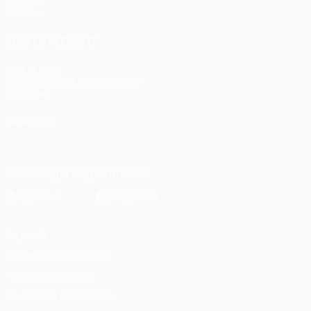
Groupes
UEFA.tv
VOIR ÉGALEMENT
fr.UEFA.com
Fondation UEFA pour l'enfance
Boutique
LANGUES
Français
English
Français
Deutsch
Русский
Español
Italiano
Télécharger l'appli officielle
Vie privée
Conditions d'utilisation
Politique de cookies
Paramètres des cookies