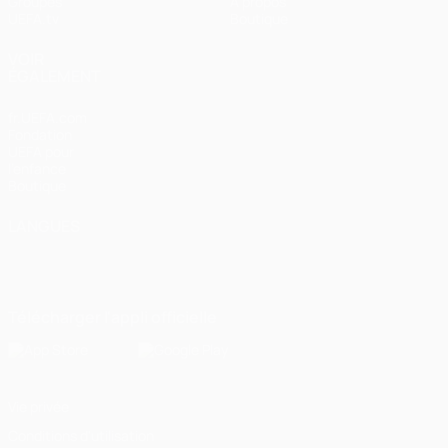
Groupes
À propos
UEFA.tv
Boutique
VOIR
ÉGALEMENT
fr.UEFA.com
Fondation
UEFA pour
l'enfance
Boutique
LANGUES
Français
English
Français
Deutsch
Русский
Español
Italiano
Português
Télécharger l'appli officielle
Vie privée
Conditions d'utilisation