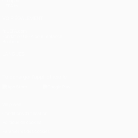
Groupes
UEFA.tv
VOIR ÉGALEMENT
fr.UEFA.com
Fondation UEFA pour l'enfance
Boutique
LANGUES
Français
English
Français
Deutsch
Русский
Español
Italiano
Télécharger l'appli officielle
Vie privée
Conditions d'utilisation
Politique de cookies
Paramètres des cookies