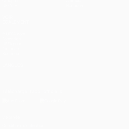
Groupes
À propos
UEFA.tv
Boutique
VOIR
ÉGALEMENT
fr.UEFA.com
Fondation
UEFA pour
l'enfance
Boutique
LANGUES
Français
English
Français
Deutsch
Русский
Español
Italiano
Português
Télécharger l'appli officielle
Vie privée
Conditions d'utilisation