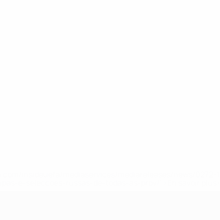
.uefa.com/insideuefa/mediaservices/mediareleases/news/027
ipas-e-seleccoes-russas-de-todas-as-prov/' >En savoir plus