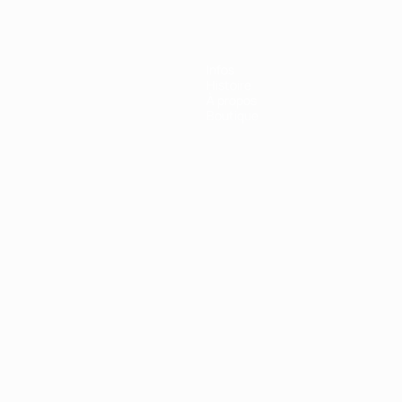
Infos
Histoire
À propos
Boutique
Português