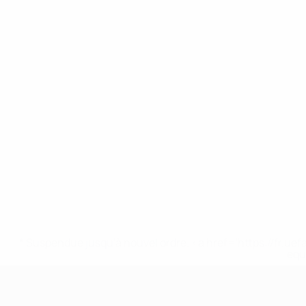
* Suspendue jusqu'à nouvel ordre. <a href='https://fr
equ
UEFA Nations League