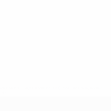
2-148df3adfcb7-1e200e38ed6f-1000--fifa-uefa-suspendem-
</a>