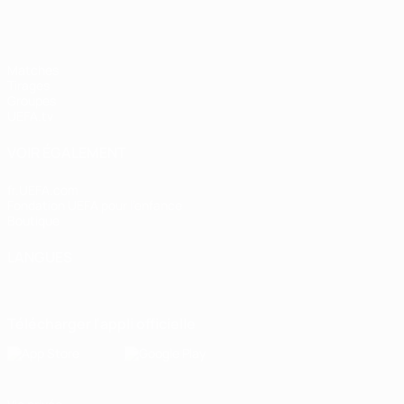
Matches
Tirages
Groupes
UEFA.tv
VOIR ÉGALEMENT
fr.UEFA.com
Fondation UEFA pour l'enfance
Boutique
LANGUES
Français
English
Français
Deutsch
Русский
Español
Italiano
Télécharger l'appli officielle