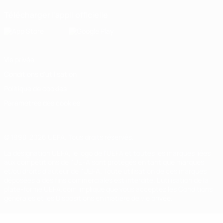
Télécharger l'appli officielle
Vie privée
Conditions d'utilisation
Politique de cookies
Paramètres des cookies
© 1998-2026 UEFA. Tous droits réservés.
La désignation UEFA, le logo de l'UEFA et toutes les marques liées
aux compétitions de l'UEFA sont protégés en tant que marques
et/ou droits d'auteur de l'UEFA. Toute utilisation de ces marques
déposées à des fins commerciales est interdite. L'utilisation de la
plate-forme UEFA.com implique que vous acceptez les Conditions
générales et les Dispositions en matière de vie privée.