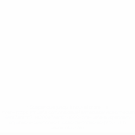
* Suspendue jusqu'à nouvel ordre. <a
href='https://fr.uefa.com/insideuefa/mediaservices/media
148df3adfcb7-1e200e38ed6f-1000--fifa-uefa-suspendem-
equipas-e-seleccoes-russas-de-todas-as-prov/' >En
savoir plus</a>