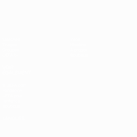
UEFA Nations League
Matches
Infos
Tirages
Histoire
Groupes
À propos
UEFA.tv
Boutique
VOIR
ÉGALEMENT
fr.UEFA.com
Fondation
UEFA pour
l'enfance
Boutique
LANGUES
Français
English
Français
Deutsch
Русский
Español
Italiano
Português