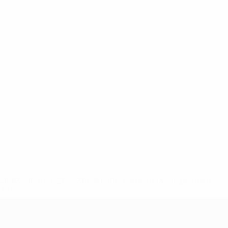
2-148df3adfcb7-1e200e38ed6f-1000--fifa-uefa-suspendem-
</a>