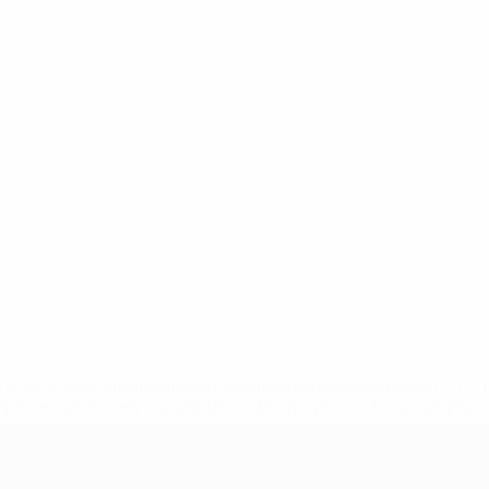
.uefa.com/insideuefa/mediaservices/mediareleases/news/027
ipas-e-seleccoes-russas-de-todas-as-prov/' >En savoir plus