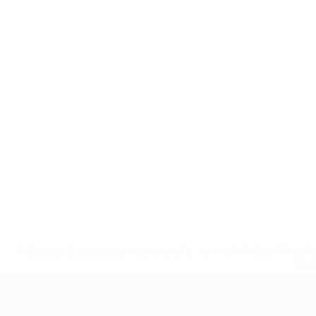
* Suspendue jusqu'à nouvel ordre. <a href='https://fr
equ
UEFA Nations League