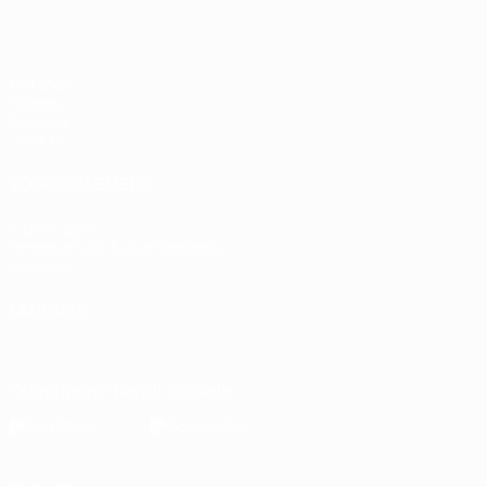
Matches
Tirages
Groupes
UEFA.tv
VOIR ÉGALEMENT
fr.UEFA.com
Fondation UEFA pour l'enfance
Boutique
LANGUES
Français
English
Français
Deutsch
Русский
Español
Italiano
Télécharger l'appli officielle