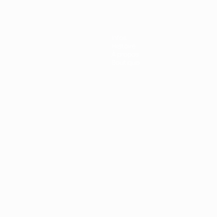
Infos
Histoire
À propos
Boutique
Português