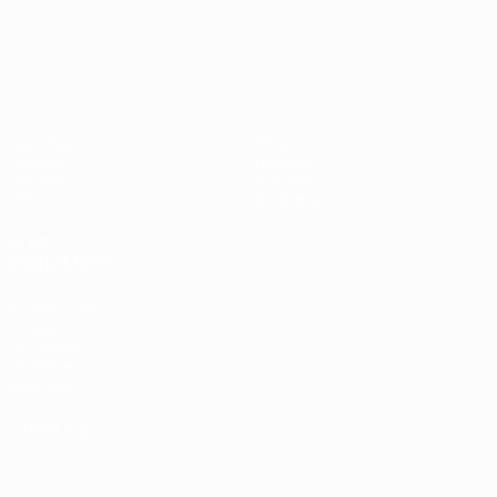
UEFA Nations League
Matches
Infos
Tirages
Histoire
Groupes
À propos
UEFA.tv
Boutique
VOIR
ÉGALEMENT
fr.UEFA.com
Fondation
UEFA pour
l'enfance
Boutique
LANGUES
Français
English
Français
Deutsch
Русский
Español
Italiano
Português