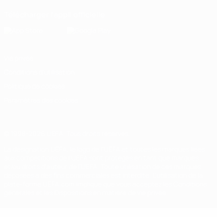
Télécharger l'appli officielle
Vie privée
Conditions d'utilisation
Politique de cookies
Paramètres des cookies
© 1998-2026 UEFA. Tous droits réservés.
La désignation UEFA, le logo de l'UEFA et toutes les marques liées
aux compétitions de l'UEFA sont protégés en tant que marques
et/ou droits d'auteur de l'UEFA. Toute utilisation de ces marques
déposées à des fins commerciales est interdite. L'utilisation de la
plate-forme UEFA.com implique que vous acceptez les Conditions
générales et les Dispositions en matière de vie privée.