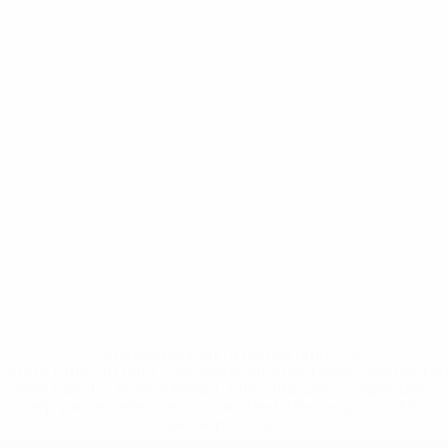
* Suspendue jusqu'à nouvel ordre. <a
href='https://fr.uefa.com/insideuefa/mediaservices/media
148df3adfcb7-1e200e38ed6f-1000--fifa-uefa-suspendem-
equipas-e-seleccoes-russas-de-todas-as-prov/' >En
savoir plus</a>