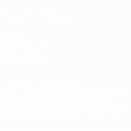
Télécharger l'appli officielle
Vie privée
Conditions d'utilisation
Politique de cookies
Paramètres des cookies
© 1998-2026 UEFA. Tous droits réservés.
La désignation UEFA, le logo de l'UEFA et toutes les marques liées
aux compétitions de l'UEFA sont protégés en tant que marques
et/ou droits d'auteur de l'UEFA. Toute utilisation de ces marques
déposées à des fins commerciales est interdite. L'utilisation de la
plate-forme UEFA.com implique que vous acceptez les Conditions
générales et les Dispositions en matière de vie privée.