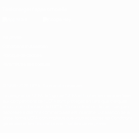
Télécharger l'appli officielle
Vie privée
Conditions d'utilisation
Politique de cookies
Paramètres des cookies
© 1998-2026 UEFA. Tous droits réservés.
La désignation UEFA, le logo de l'UEFA et toutes les marques liées
aux compétitions de l'UEFA sont protégés en tant que marques
et/ou droits d'auteur de l'UEFA. Toute utilisation de ces marques
déposées à des fins commerciales est interdite. L'utilisation de la
plate-forme UEFA.com implique que vous acceptez les Conditions
générales et les Dispositions en matière de vie privée.