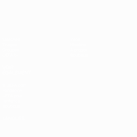
UEFA Nations League
Matches
Infos
Tirages
Histoire
Groupes
À propos
UEFA.tv
Boutique
VOIR
ÉGALEMENT
fr.UEFA.com
Fondation
UEFA pour
l'enfance
Boutique
LANGUES
Français
English
Français
Deutsch
Русский
Español
Italiano
Português