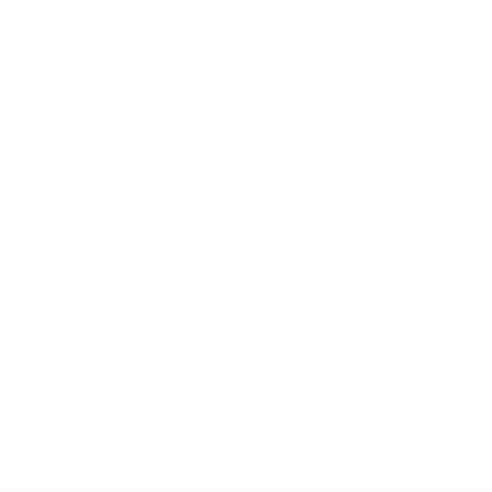
* Suspendue jusqu'à nouvel ordre. <a
href='https://fr.uefa.com/insideuefa/mediaservices/media
148df3adfcb7-1e200e38ed6f-1000--fifa-uefa-suspendem-
equipas-e-seleccoes-russas-de-todas-as-prov/' >En
savoir plus</a>