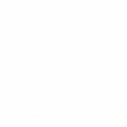
* Suspendue jusqu'à nouvel ordre. <a
href='https://fr.uefa.com/insideuefa/mediaservices/media
148df3adfcb7-1e200e38ed6f-1000--fifa-uefa-suspendem-
equipas-e-seleccoes-russas-de-todas-as-prov/' >En
savoir plus</a>