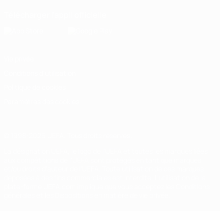
Télécharger l'appli officielle
Vie privée
Conditions d'utilisation
Politique de cookies
Paramètres des cookies
© 1998-2026 UEFA. Tous droits réservés.
La désignation UEFA, le logo de l'UEFA et toutes les marques liées
aux compétitions de l'UEFA sont protégés en tant que marques
et/ou droits d'auteur de l'UEFA. Toute utilisation de ces marques
déposées à des fins commerciales est interdite. L'utilisation de la
plate-forme UEFA.com implique que vous acceptez les Conditions
générales et les Dispositions en matière de vie privée.