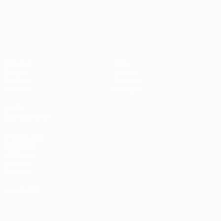
UEFA Nations League
Matches
Infos
Tirages
Histoire
Groupes
À propos
UEFA.tv
Boutique
VOIR
ÉGALEMENT
fr.UEFA.com
Fondation
UEFA pour
l'enfance
Boutique
LANGUES
Français
English
Français
Deutsch
Русский
Español
Italiano
Português