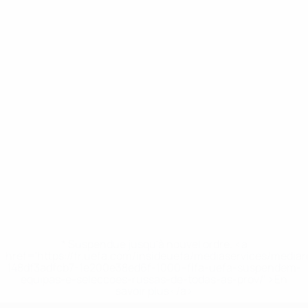
* Suspendue jusqu'à nouvel ordre. <a
href='https://fr.uefa.com/insideuefa/mediaservices/media
148df3adfcb7-1e200e38ed6f-1000--fifa-uefa-suspendem-
equipas-e-seleccoes-russas-de-todas-as-prov/' >En
savoir plus</a>