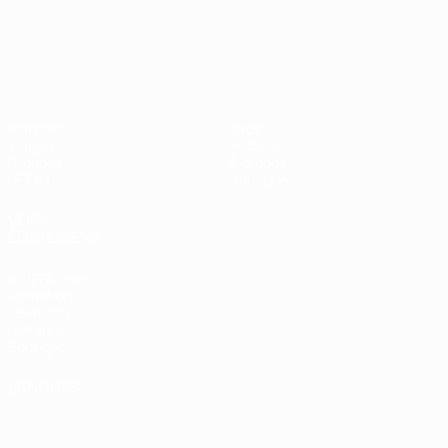
UEFA Nations League
Matches
Infos
Tirages
Histoire
Groupes
À propos
UEFA.tv
Boutique
VOIR
ÉGALEMENT
fr.UEFA.com
Fondation
UEFA pour
l'enfance
Boutique
LANGUES
Français
English
Français
Deutsch
Русский
Español
Italiano
Português