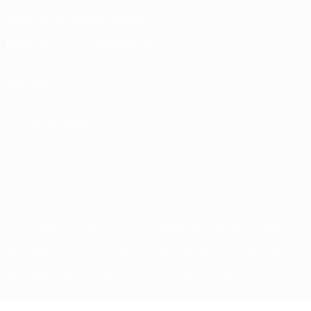
Télécharger l'appli officielle
Vie privée
Conditions d'utilisation
Politique de cookies
Paramètres des cookies
© 1998-2026 UEFA. Tous droits réservés.
La désignation UEFA, le logo de l'UEFA et toutes les marques liées
aux compétitions de l'UEFA sont protégés en tant que marques
et/ou droits d'auteur de l'UEFA. Toute utilisation de ces marques
déposées à des fins commerciales est interdite. L'utilisation de la
plate-forme UEFA.com implique que vous acceptez les Conditions
générales et les Dispositions en matière de vie privée.