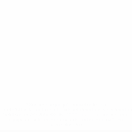
* Suspendue jusqu'à nouvel ordre. <a
href='https://fr.uefa.com/insideuefa/mediaservices/media
148df3adfcb7-1e200e38ed6f-1000--fifa-uefa-suspendem-
equipas-e-seleccoes-russas-de-todas-as-prov/' >En
savoir plus</a>