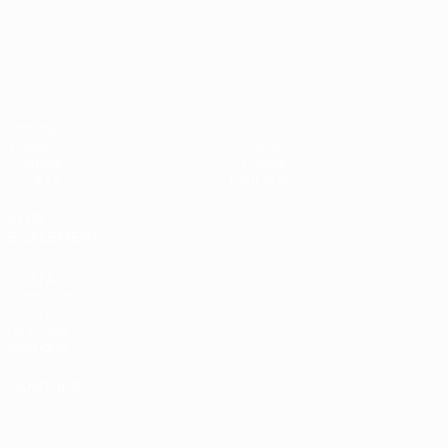
UEFA Nations League
Matches
Infos
Tirages
Histoire
Groupes
À propos
UEFA.tv
Boutique
VOIR
ÉGALEMENT
fr.UEFA.com
Fondation
UEFA pour
l'enfance
Boutique
LANGUES
Français
English
Français
Deutsch
Русский
Español
Italiano
Português