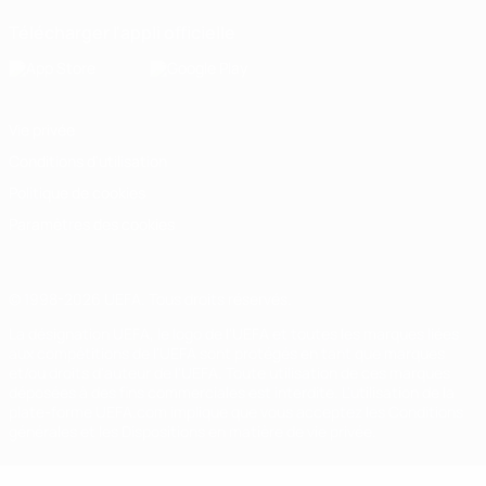
Télécharger l'appli officielle
Vie privée
Conditions d'utilisation
Politique de cookies
Paramètres des cookies
© 1998-2026 UEFA. Tous droits réservés.
La désignation UEFA, le logo de l'UEFA et toutes les marques liées
aux compétitions de l'UEFA sont protégés en tant que marques
et/ou droits d'auteur de l'UEFA. Toute utilisation de ces marques
déposées à des fins commerciales est interdite. L'utilisation de la
plate-forme UEFA.com implique que vous acceptez les Conditions
générales et les Dispositions en matière de vie privée.