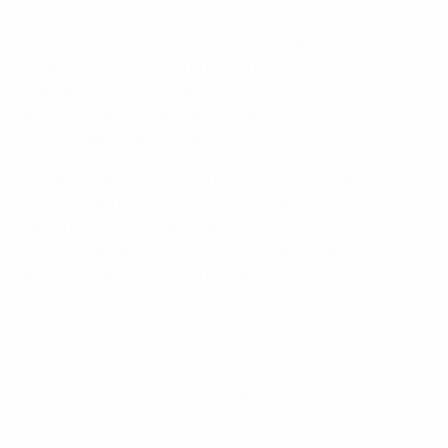
e
Il a fallu attendre la 39
minute pour que Dominik
Livaković soit mis à contribution, le gardien croate
réalisant un arrêt exceptionnel de la jambe tendue
pour frustrer Bradley Barcola, qui avait repris un
superbe ballon de Michael Olise.
Peu après la pause, la France a finalement débloqué la
situation après avoir obtenu un coup franc juste à
l'extérieur de la surface de réparation croate. Olise a
enroulé par-dessus le mur d'un Livaković qui ne
pouvait esquisser le moindre geste.
Ousmane Dembélé, son but de l'égalisation contre la Croatie
La France a continué à pousser, Mbappé passant tout
près de l'égalisation sur les deux matches avec une
frappe puissante qui passait de peu à côté.
Le tableau de la phase finale! 🤩