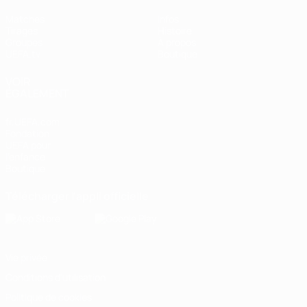
Matches
Infos
Tirages
Histoire
Groupes
À propos
UEFA.tv
Boutique
VOIR
ÉGALEMENT
fr.UEFA.com
Fondation
UEFA pour
l'enfance
Boutique
Télécharger l'appli officielle
Vie privée
Conditions d'utilisation
Politique de cookies