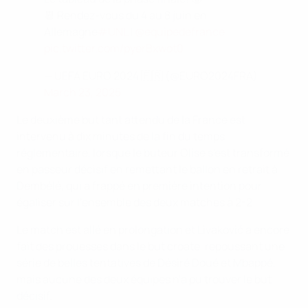
📆 Rendez-vous du 4 au 8 juin en
Allemagne
#UNL
|
@equipedefrance
pic.twitter.com/pyerBxwot0
— UEFA EURO 2024 🇫🇷 (@EURO2024FRA)
March 23, 2025
Le deuxième but tant attendu de la France est
intervenu à dix minutes de la fin du temps
réglementaire, lorsque le buteur Olise s'est transformé
en passeur décisif en remettant le ballon en retrait à
Dembélé, qui a frappé en première intention pour
égaliser sur l'ensemble des deux matches à 2-2.
Le match est allé en prolongation et Livaković a encore
fait des prouesses dans le but croate, repoussant une
série de belles tentatives de Désiré Doué et Mbappé,
mais aucune des deux équipes n'a pu trouver le but
décisif.