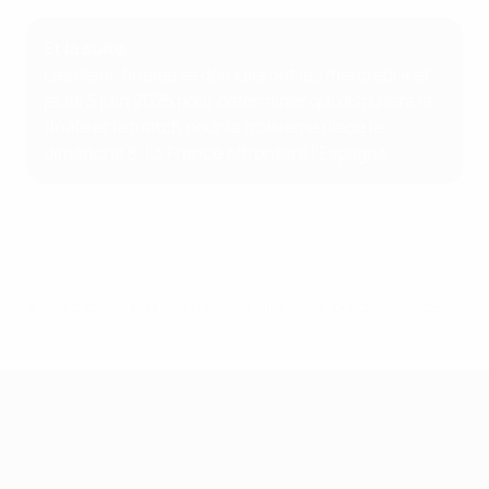
Et la suite...
Les demi-finales se dérouleront les mercredi 4 et
jeudi 5 juin 2025 pour déterminer qui disputera la
finale et le match pour la troisième place le
dimanche 8. La France affrontera l'Espagne.
© 1998-2026 UEFA. All rights reserved.
Mis à jour le: lundi 24 mars 2025
UEFA Nations League