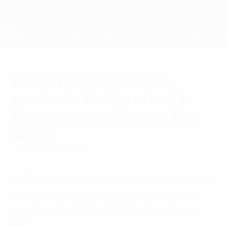
Passer
au
contenu
Nations League &amp; EURO féminin
Obtenir
principal
Scores &amp; stats foot en direct
UEFA Nations League
UEFA Nations League,
quarts de finale retour, la
France se qualifie aux tirs
au but
lundi 24 mars 2025
La France a remonté un déficit de 2-0 après
match aller pour égaliser sur l'ensemble
des deux matches et gagner aux tirs au
but.