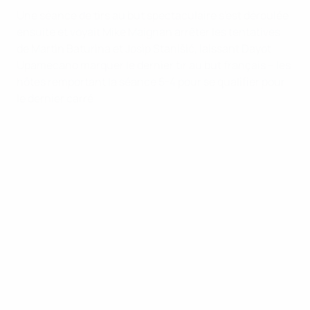
Une séance de tirs au but spectaculaire s'est déroulée
ensuite et voyait Mike Maignan arrêter les tentatives
de Martin Baturina et Josip Stanišić, laissant Dayot
Upamecano marquer le dernier tir au but français – les
hôtes remportant la séance 5-4 pour se qualifier pour
le dernier carré.