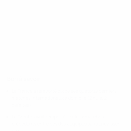
Bon à savoir
La France a remporté dix de ses quatorze derniers
matches internationaux à domicile (2 nuls, 2
défaites).
La Croatie avait remporté les deux matches
précédents entre ces deux équipes sans encaisser
de but.