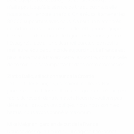
n’aille pas jusqu’à la séance de tirs au but mais elle
nous a souri, encore une fois. On a réussi à amener les
80 000 supporters avec nous. Ce sera un match très
important dans la progression de cette jeune équipe.
Ce sera une demi-finale de Ligue des Nations (contre
l'Espagne), face à l’une des meilleures, si ce n’est la
meilleure, équipe du monde aujourd’hui. La France est
plus jeune mais à travers cette rencontre, comme celle
de ce soir, elle sera importante dans notre progression.
Zlatko Dalić, sélectionneur de la Croatie
Je félicite les Français, ils étaient meilleurs. Nos
joueurs ont tout donné. Après trois jours, ce n'était pas
facile de revenir dans le match. Nous ne voulions pas
défendre, ils nous y ont obligés. Nous nous sommes
battus, nous avons donné le maximum.
Mike Maignan, gardien de but de la France
Nous savions qu'aujourd'hui, il s'agissait de rachat