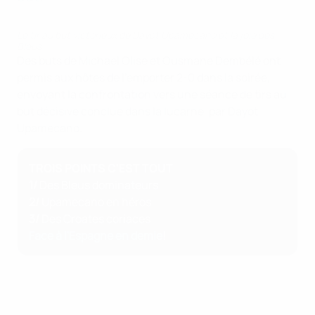
Le tir au but victorieux de Dayot Upamecano et la joie des
Bleus
Des buts de Michael Olise et Ousmane Dembélé ont
permis aux hôtes de l'emporter 2-0 dans la soirée,
envoyant la confrontation vers une séance de tirs au
but décisive conclue dans la lucarne, par Dayot
Upamecano.
TROIS POINTS C'EST TOUT
1/
Des Bleus dominateurs
2/
Upamecano en héros
3/
Des Croates coriaces
Face à l'Espagne en demie
!