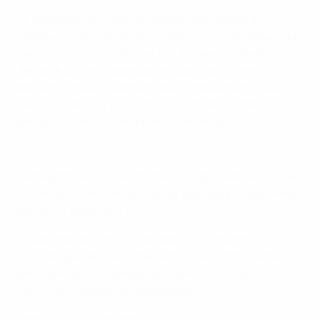
Le sélectionneur français Didier Deschamps a
effectué cinq changements dans le onze de départ qui
s'était incliné 2-0 à Split et son équipe remaniée a
démarré sur les chapeaux de roue, Manu Koné
donnant un avertissement dès la troisième minute
avec une tête sur un centre d'Ousmane Dembélé qui
passait au-dessus de la barre transversale.
Michael Olise, son coup franc face à la Croatie
Cette première occasion était un signe avant-coureur,
la France continuant à se créer des opportunités mais
peinant à cadrer ses tirs.
Kylian Mbappé a tiré à côté après un retourné
acrobatique dans la surface et Aurélien Tchouaméni a
placé une tête au-dessus sur corner, les hôtes
continuant à dominer la possession.
Stat et feuille de match