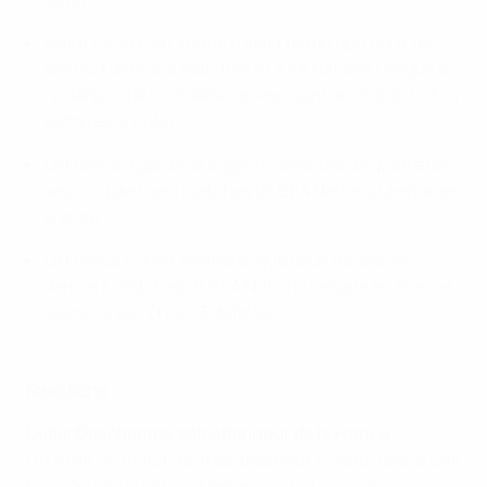
Avant ce soir, la Croatie n'avait perdu que deux de
ses huit derniers matches d'UEFA Nations League à
l'extérieur de la Croatie, en excluant les tirs au but (4
victoires, 2 nuls).
La France a gardé sa cage inviolée lors de quatre de
ses cinq derniers matches d'UEFA Nations League en
France.
La France n'avait remporté que deux de ses six
derniers matches d'UEFA Nations League en France
avant ce soir (1 nul, 3 défaites).
Réactions
Didier Deschamps, sélectionneur de la France
On a fait un match de très, très haut niveau, face à une
belle équipe croate. La logique aurait voulu qu’on