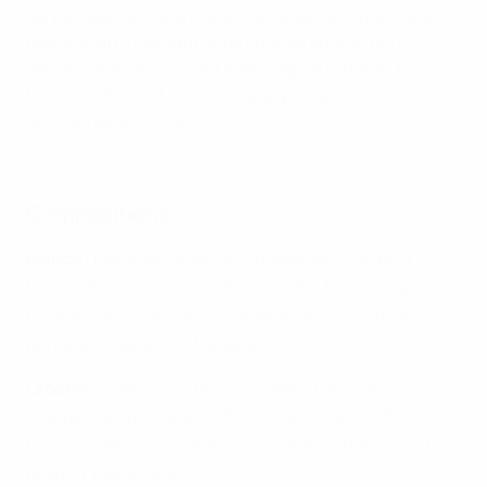
après l'aller, on a été piqués. Nous savions que nous
devions être concentrés de bout en bout et nous
savions que cela pouvait aller jusqu'aux tirs au but.
Personnellement, je savais que quoi qu'il arrive, je
devrais rester focus.
En deux minutes, France 2-0 Croatie (5-4 t.a.b.)
Compositions
France
: Maignan ; Koundé, Upamecano, Saliba, T.
e
Hernández ; Koné (Zaïre-Emery 111
), Tchouaméni ;
e
e
Olise (Camavinga 106
), Dembélé (Kolo Muani 99
),
e
Barcola (Doué 66
) ; Mbappé
Croatie
: Livaković ; Stanišić, Ćaleta-Car, Šutalo,
e
e
Gvardiol ; Modrić (Moro 81
), Kovačić (Jakić 81
) ;
e
e
Perišić (Pašalić 71
), P. Sučić, Kramarić (Baturina 71
) ;
e
Budimir (Ivanović 60
)