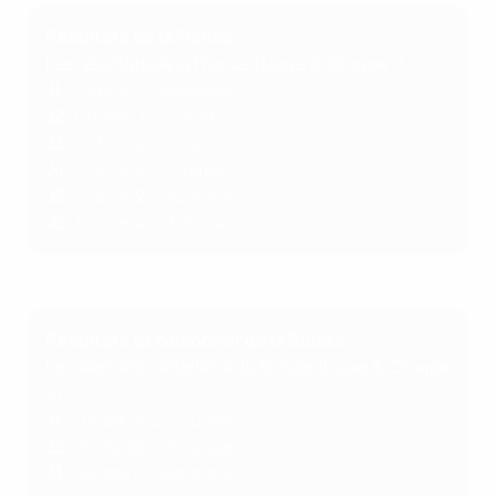
Résultats de la France
Les résultats de la France (Ligue A, Groupe 1)
J1
:
France 1-2 Danemark
J2
:
Croatie 1-1 France
J3
:
Autriche 1-1 France
J4
:
France 0-1 Croatie
J5
:
France 2-0 Autriche
J6
:
Danemark 2-0 France
Résultats et calendrier de la Suisse
Le calendrier détaillé de la Suisse (Ligue A, Groupe
2)
J1
:
Tchéquie 2-1 Suisse
J2
:
Portugal 4-0 Suisse
J3
:
Suisse 0-1 Espagne