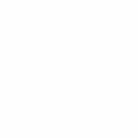
C1
Turquie 2-0 Lituanie
D1
Moldavie 2-1 Andorre
D1
Liechtenstein 0-2 Lettonie
JOURNÉE 3
Le slalom de Benzema dans la défense danoise
Mercredi 8 juin
A4
Belgique 6-1 Pologne
A4
Pays de Galles 1-2 Pays-Bas
B1
Écosse 2-0 Arménie
B1
République d'Irlande 0-1 Ukraine
Jeudi 9 juin
A2
Portugal 2-0 Tchéquie
A2
Suisse 0-1 Espagne
B4
Norvège 0-0 Slovénie
B4
Suède 0-1 Serbie
C2
Grèce 3-0 Chypre
C2
Kosovo 3-2 Irlande du Nord