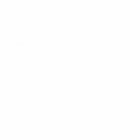
C4
Gibraltar 1-1 Bulgarie
C4
Macédoine du Nord 0-3 Géorgie
D2
Malte 1-2 Estonie
En deux minutes, Espagne 1-2 France, finale 2021
Vendredi 10 juin
A1
Autriche 1-1 France
A1
Danemark 0-1 Croatie
B2
Albanie 1-2 Israël
B2 Russie (
suspendue jusqu'à nouvel ordre
) - Islande
C3
Azerbaïdjan 0-1 Slovaquie
C3
Belarus 1-1 Kazakhstan
D1
Moldavie 2-4 Lettonie
D1
Andorre 2-1 Liechtenstein
Samedi 11 juin
A3
Angleterre 0-0 Italie
A3
Hongrie 1-1 Allemagne
A4
Pays-Bas 2-2 Pologne