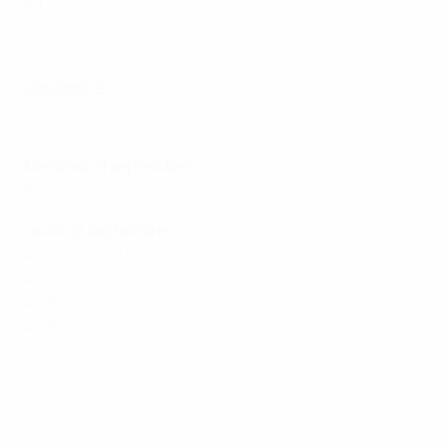
B4
Suède 1-1 Slovénie
C2
Grèce 3-1 Irlande du Nord
C2
Kosovo 5-1 Chypre
JOURNÉE 5
Mbappé, son but supersonique contre l'Autriche
Mercredi 21 septembre
B1
Écosse 3-0 Ukraine
Jeudi 22 septembre
A1
Croatie 2-1 Danemark
A1
France 2-0 Autriche
A4
Belgique 2-1 Pays de Galles
A4
Pologne 0-2 Pays-Bas
C1
Lituanie 1-1 Îles Féroé
C1
Turquie 3-3 Luxembourg
C3
Kazakhstan 2-1 Belarus
C3
Slovaquie - Azerbaïdjan
D1
Lettonie 1-2 Moldavie