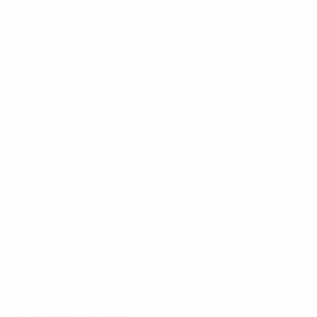
D1
Moldavie 2-0 Liechtenstein
Lundi 26 septembre
A3
Angleterre 3-3 Allemagne
A3
Hongrie 0-2 Italie
B3
Monténégro 0-2 Finlande
B3
Roumanie 4-1 Bosnie-Herzégovine
C4
Gibraltar 1-2 Géorgie
C4
Macédoine du Nord 0-1 Bulgarie
D2
Saint Marin 0-4 Estonie
Mardi 27 septembre
A2
Portugal 0-1 Espagne
A2
Suisse 2-1 Tchéquie
B1
République d'Irlande 3-2 Arménie
B1
Ukraine 0-0 Écosse
B2
Albanie 1-1 Islande
B2 Russie (
suspendue jusqu'à nouvel ordre
) - Israël
B4
Norvège 0-2 Serbie