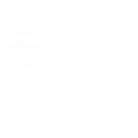
B3
Finlande 2-0 Monténégro
C1
Îles Féroé 0-1 Luxembourg
C1
Lituanie 0-6 Turquie
JOURNÉE 1
er
Mercredi 1
juin
A4
Pologne 2-1 Pays de Galles
Jeudi 2 juin
A2
Tchéquie 2-1 Suisse
A2
Espagne 1-1 Portugal
B2 Albanie - Russie (
suspendue jusqu'à nouvel ordre
)
B2
Israël 2-2 Islande
B4
Serbie 0-1 Norvège
B4
Slovénie 0-1 Suède
C2
Chypre 0-2 Kosovo
C2
Irlande du Nord -0 1Grèce
C4
Géorgie 4-0 Gibraltar