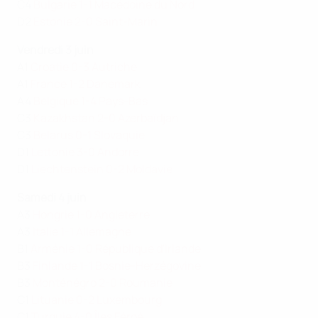
C4
Bulgarie 1-1 Macédoine du Nord
D2
Estonie 2-0 Saint-Marin
Vendredi 3 juin
A1
Croatie 0-3 Autriche
A1
France 1-2 Danemark
A4
Belgique 1-4 Pays-Bas
C3
Kazakhstan 2-0 Azerbaïdjan
C3
Belarus 0-1 Slovaquie
D1
Lettonie 3-0 Andorre
D1
Liechtenstein 0-2 Moldavie
Samedi 4 juin
A3
Hongrie 1-0 Angleterre
A3
Italie 1-1 Allemagne
B1
Arménie 1-0 République d'Irlande
B3
Finlande 1-1 Bosnie-Herzégovine
B3
Monténégro 2-0 Roumanie
C1
Lituanie 0-2 Luxembourg
C1
Turquie 4-0 Îles Féroé