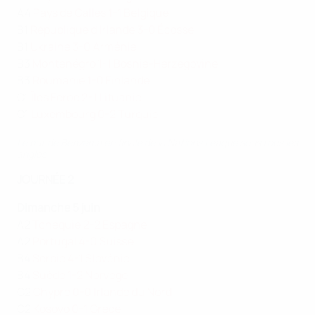
A4
Pays de Galles 1-1 Belgique
B1
République d'Irlande 3-0 Écosse
B1
Ukraine 3-0 Arménie
B3
Monténégro 1-1 Bosnie-Herzégovine
B3
Roumanie 1-0 Finlande
C1
Îles Féroé 2-1 Lituanie
C1
Luxembourg 0-2 Turquie
Le but de Benzema en finale de la Nations League sous tous les
angles
JOURNÉE 2
Dimanche 5 juin
A2
Tchéquie 2-2 Espagne
A2
Portugal 4-0 Suisse
B4
Serbie 4-1 Slovénie
B4
Suède 1-2 Norvège
C2
Chypre 0-0 Irlande du Nord
C2
Kosovo 0-1 Grèce