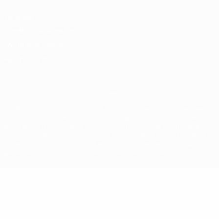
Vie privée
Conditions d'utilisation
Politique de cookies
Paramètres des cookies
© 1998-2026 UEFA. Tous droits réservés.
La désignation UEFA, le logo de l'UEFA et toutes les marques liées
aux compétitions de l'UEFA sont protégés en tant que marques
et/ou droits d'auteur de l'UEFA. Toute utilisation de ces marques
déposées à des fins commerciales est interdite. L'utilisation de la
plate-forme UEFA.com implique que vous acceptez les Conditions
générales et les Dispositions en matière de vie privée.