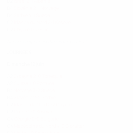
B2
Israël 2-1 Albanie
B4
Slovénie 2-1 Norvège
B4
Serbie 4-1 Suède
C2
Irlande du Nord 2-1 Kosovo
C2
Chypre 1-0 Grèce
Nations League, superbes arrêts des J1 à 4
JOURNÉE 4
Dimanche 12 juin
A2
Espagne 2-0 Tchéquie
A2
Suisse 1-0 Portugal
B4
Norvège 3-2 Suède
B4
Slovénie 2-2 Serbie
C2
Irlande du Nord 2-2 Chypre
C2
Grèce 2-0 Kosovo
C4
Géorgie 0-0 Bulgarie
C4
Macédoine du Nord 4-0 Gibraltar
D2
Malte 1-0 Saint Marin