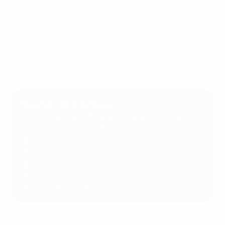
Match pour la troisième place
Dimanche 18 juin :
Pays-Bas 2-3 Italie
(Enschede)
Finale
Dimanche 18 juin :
Croatie 0-0 (4-5 t.a.b.) Espagne
(Rotterdam)
App mobile !
Résultats de la Belgique
Les résultats de la Belgique (Ligue A, Groupe 4)
J1
:
Belgique 1-4 Pays-Bas
J2
:
Belgique 6-1 Pologne
J3
:
Pays de Galles 1-1 Belgique
J4
:
Pologne 0-1 Belgique
J5
:
Belgique 2-1 Pays de Galles
J6
:
Pays-Bas 1-0 Belgique