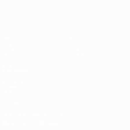
UEFA Nations League
Matches
Infos
Tirages
Histoire
Groupes
À propos
UEFA.tv
Boutique
VOIR
ÉGALEMENT
fr.UEFA.com
Fondation
UEFA pour
l'enfance
Boutique
Télécharger l'appli officielle