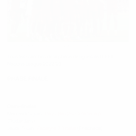
L'Espagne fête son sacre en Nations League 2023
AFP via Getty Images
Tous les matches de la phase de ligues de l'UEFA
Nations League 2022/23.
PHASE FINALE
Demi-finales
Mercredi 14 juin :
Pays-Bas 2-4 Croatie, a.p
(Rotterdam)
Jeudi 15 juin :
Espagne 2-1 Italie
(Enschede)