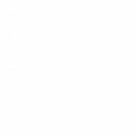
Lundi 13 juin
A1
Danemark 2-0 Autriche
A1
France 0-1 Croatie
B2
Islande 2-2 Israël
B2 Russie (
suspendue jusqu'à nouvel ordre
) - Albanie
C3
Kazakhstan 2-1 Slovaquie
C3
Azerbaïdjan 2-0 Belarus
Mardi 14 juin
A3
Angleterre 0-3 Hongrie
A3
Allemagne 5-2 Italie
A4
Pays-Bas 3-2 Pays de Galles
A4
Pologne 0-1 Belgique
B1
Arménie 4-1 Écosse
B1
Ukraine 1-1 République d'Irlande
B3
Bosnie-Herzégovine 3-2 Finlande
B3
Roumanie 0-3 Monténégro
C1
Luxembourg 2-2 Îles Féroé