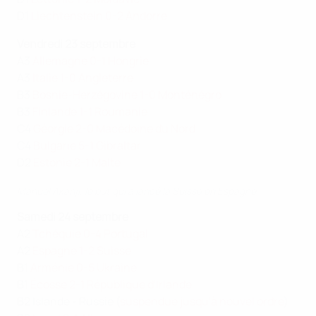
D1
Liechtenstein 0-2 Andorre
Vendredi 23 septembre
A3
Allemagne 0-1 Hongrie
A3
Italie 1-0 Angleterre
B3
Bosnie-Herzégovine 1-0 Monténégro
B3
Finlande 1-1 Roumanie
C4
Géorgie 2-0 Macédoine du Nord
C4
Bulgarie 5-1 Gibraltar
D2
Estonie 2-1 Malte
Manuel Akanji, le but qui a lancé la Suisse en Espagne
Samedi 24 septembre
A2
Tchéquie 0-4 Portugal
A2
Espagne 1-2 Suisse
B1
Arménie 0-5 Ukraine
B1
Écosse 2-1 République d'Irlande
B2 Islande - Russie (
suspendue jusqu'à nouvel ordre
)