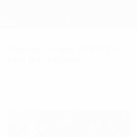
Passer
au
contenu
Nations League &amp; EURO féminin
Obtenir
principal
Scores &amp; stats foot en direct
UEFA Nations League
Nations League 2022/23,
tous les résultats
jeudi 15 juin 2023
Découvrez les scores de tous les matches
de la Ligue des Nations 2022/23.