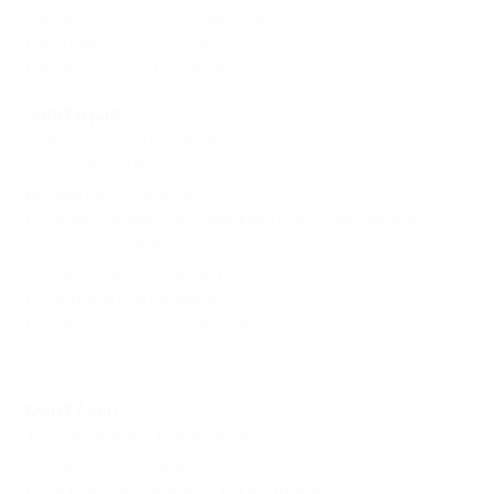
C4
Gibraltar 0-2 Macédoine du Nord
C4
Bulgarie 2-5 Géorgie
D2
Saint Marin 0-2 Malte
Lundi 6 juin
A1
Autriche 1-2 Danemark
A1
Croatie 1-1 France
B2
Islande 1-1 Albanie
B2 Israël - Russie (
suspendue jusqu'à nouvel ordre
)
C3
Belarus 0-0 Azerbaïdjan
C3
Slovaquie 0-1 Kazakhstan
D1
Andorre 0-0 Moldavie
D1
Lettonie 1-0 Liechtenstein
2021, tous les buts de la France jusqu'au sacre
Mardi 7 juin
A3
Allemagne 1-1 Angleterre
A3
Italie 2-1 Hongrie
B3
Bosnie-Herzégovine 1-0 Roumanie