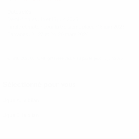
Dates clés
Demi-finales : 14 et 15 juin 2023
Finale et match pour la troisième place : 18 juin 2023
Barrages : 21-23 et 24-26 mars 2024
© 1998-2026 UEFA. All rights reserved.
Mis à jour le: jeudi 15 juin 2023
Sélectionné pour vous
Ligue A, le bilan
Ligue B, le bilan