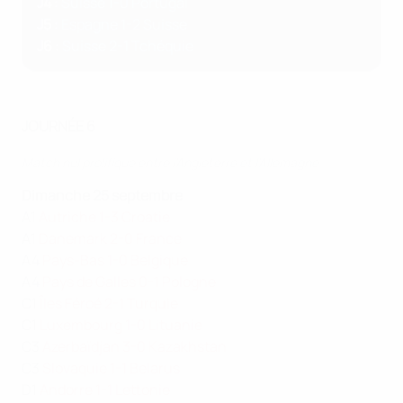
J4
:
Suisse 1-0 Portugal
J5
:
Espagne 1-2 Suisse
J6
:
Suisse 2-1 Tchéquie
JOURNÉE 6
Match nul prolifique entre l'Angleterre et l'Allemagne
Dimanche 25 septembre
A1
Autriche 1-3 Croatie
A1
Danemark 2-0 France
A4
Pays-Bas 1-0 Belgique
A4
Pays de Galles 0-1 Pologne
C1
Îles Féroé 2-1 Turquie
C1
Luxembourg 1-0 Lituanie
C3
Azerbaïdjan 3-0 Kazakhstan
C3
Slovaquie 1-1 Belarus
D1
Andorre 1-1 Lettonie