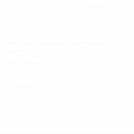
comme toujours, est de tout donner d'entrée et de
jouer avec de l'ambition. Il y a beaucoup de joueurs qui
n'ont pas pu nous rejoindre et je suis désolé pour eux
mais nous sommes ici avec un effectif de qualité.
Derniers matches (le plus récent à
gauche)
Italie : VNNNNV
Espagne : VVDNNV
Téléchargez l'app
© 1998-2026 UEFA. All rights reserved.
Mis à jour le: mercredi 6 octobre 2021