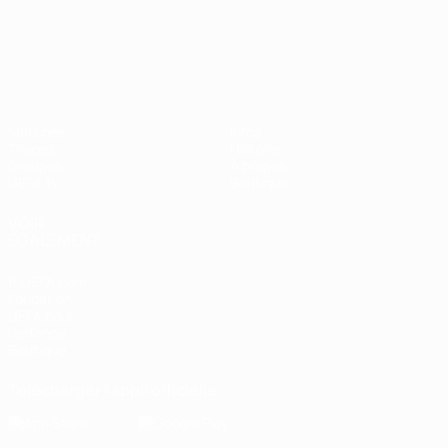
UEFA Nations League
Matches
Infos
Tirages
Histoire
Groupes
À propos
UEFA.tv
Boutique
VOIR
ÉGALEMENT
fr.UEFA.com
Fondation
UEFA pour
l'enfance
Boutique
Télécharger l'appli officielle