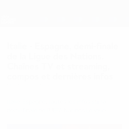
Passer
au
contenu
Nations League &amp; EURO féminin
Obtenir
principal
Scores &amp; stats foot en direct
UEFA Nations League
Italie - Espagne, demi-finale
de la Ligue des Nations.
Chaînes TV et streaming,
compos et dernières infos
mercredi 6 octobre 2021
Italie-Espagne, toutes les infos sur la
demi-finale de l'UEFA Nations League.