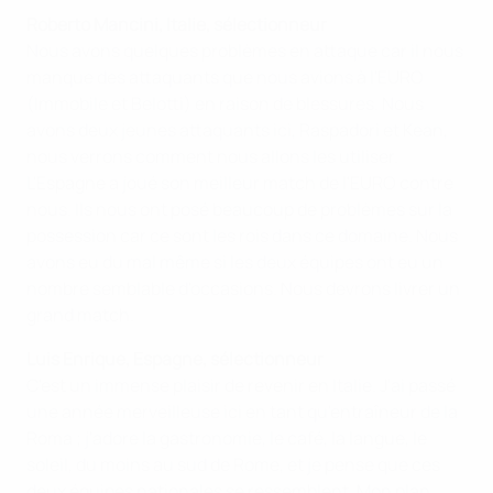
Roberto Mancini, Italie, sélectionneur
Nous avons quelques problèmes en attaque car il nous
manque des attaquants que nous avions à l'EURO
(Immobile et Belotti) en raison de blessures. Nous
avons deux jeunes attaquants ici, Raspadori et Kean,
nous verrons comment nous allons les utiliser.
L'Espagne a joué son meilleur match de l'EURO contre
nous. Ils nous ont posé beaucoup de problèmes sur la
possession car ce sont les rois dans ce domaine. Nous
avons eu du mal même si les deux équipes ont eu un
nombre semblable d'occasions. Nous devrons livrer un
grand match.
Luis Enrique, Espagne, sélectionneur
C'est un immense plaisir de revenir en Italie. J'ai passé
une année merveilleuse ici en tant qu'entraîneur de la
Roma ; j'adore la gastronomie, le café, la langue, le
soleil, du moins au sud de Rome, et je pense que ces
deux équipes nationales se ressemblent. Mon plan,