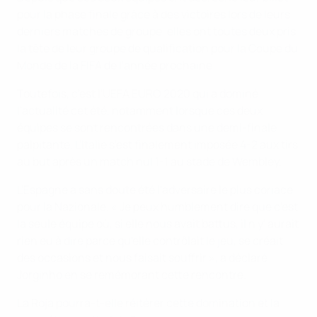
pour la phase finale grâce à des victoires lors de leurs
derniers matches de groupe, elles ont toutes deux pris
la tête de leur groupe de qualification pour la Coupe du
Monde de la FIFA de l'année prochaine.
Toutefois, c'est l'UEFA EURO 2020 qui a dominé
l'actualité cet été, notamment lorsque ces deux
équipes se sont rencontrées dans une demi-finale
palpitante. L'Italie s'est finalement imposée 4-2 aux tirs
au but après un match nul 1-1 au stade de Wembley.
L'Espagne a sans doute été l'adversaire le plus coriace
pour la Nazionale. « Je peux humblement dire que c'est
la seule équipe où, si elle nous avait battus, il n y' aurait
rien eu à dire parce qu'elle contrôlait le jeu, se créait
des occasions et nous faisait souffrir », a déclaré
Jorginho en se remémorant cette rencontre.
La Roja pourra-t-elle réitérer cette domination et la