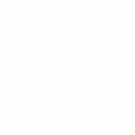
concrétiser cette fois ?
Sur quelle chaîne
En France
Le match est à suivre sur TFX
Ailleurs, toutes les chaînes dans le monde entier
Compos possibles
Italie
: Donnarumma ; Di Lorenzo, Bonucci, Chiellini,
Emerson Palmieri ; Barella, Jorginho, Verratti ; Chiesa,
Raspadori, Insigne
Espagne
: Unai Simón ; Azpilicueta, Laporte, Pau
Torres, Reguilón ; Koke, Busquets, Fornals ; Ferran
Torres, Oyarzabal, Sarabia
Déclarations