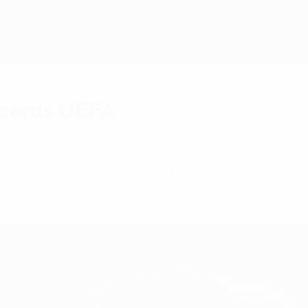
records UEFA
onaldo a battu bon nombre de records en Ligue des