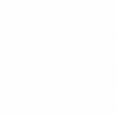
Cristiano Ronaldo, tous ses buts en Champions League
En club/individuel
Plus grand nombre de matches disputés en compétitions
Plus grand nombre de buts marqués en compétitions de 
Plus grand nombre de buts marqués en UEFA Champion
Plus grand nombre de buts marqués sur une saison d'UE
Plus grand nombre de buts marqués en phase à éliminat
Meilleur buteur de l'UEFA Champions League
2007/08
,
2
Plus grand nombre de matches disputés en UEFA Cham
Seul joueur à avoir marqué lors de trois finales d'UEFA
Seul joueur à avoir marqué lors des six matches de la p