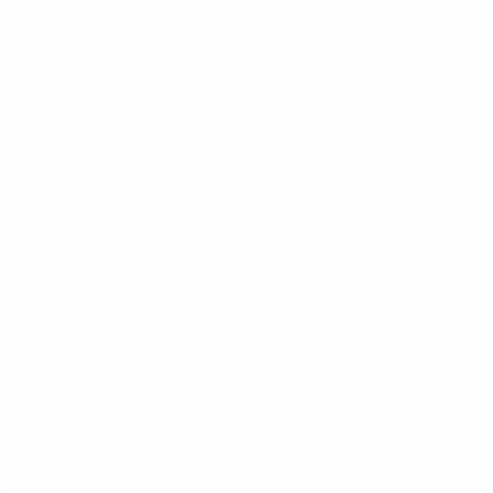
 de clubs de l'UEFA
: 197
clubs de l'UEFA
: 145
s League
: 140
FA Champions League : 17 (2013/14)
ion directe d'UEFA Champions League : 67
012/13
,
2013/14
,
2015/16
,
2016/17
,
2017/18
pions League
: 183
 Champions League
hase de groupes