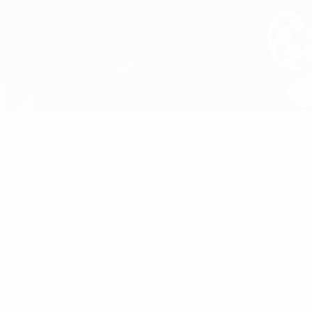
llarreal
é de l'Histoire du football mondial en fêtant sa 197e sélectio
 en Europe, un continent qu'il a quitté en club après avoir s
e des champions, CR7 compte aussi
plus de matches dans la com