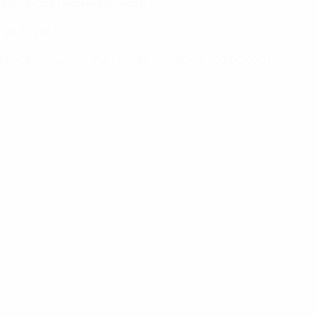
FA Champions League consécutives
, 2016, 2017)
ée des internautes d'UEFA.com
: 15 (2004, 2007–2020)