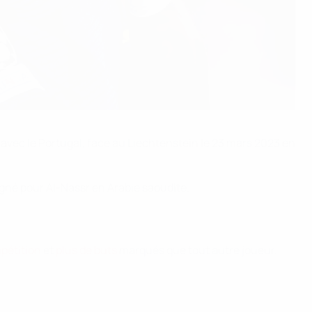
n avec le Portugal, face au Liechtenstein le 23 mars 2023 en
igné pour Al-Nassr en Arabie saoudite.
pétition
et
plus de buts
marqués que tout autre joueur.