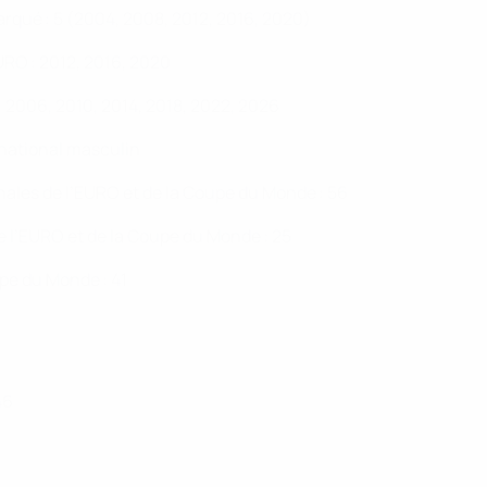
arqué : 5 (2004, 2008, 2012, 2016, 2020)
URO : 2012, 2016, 2020
: 2006, 2010, 2014, 2018, 2022, 2026
ernational masculin
ales de l’EURO et de la Coupe du Monde : 56
 l’EURO et de la Coupe du Monde : 25
pe du Monde : 41
46