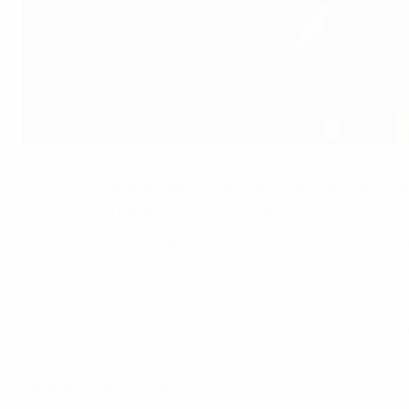
Cristiano Ronaldo fête son 140e but en Champions League, face à Vi
GettyImages
Cristiano Ronaldo est devenu le joueur masculin le plus cap
première journée des éliminatoires de l'UEFA EURO 2024.
Le Portugais marque des buts depuis près de deux décennies
Premier joueur à disputer et gagner cinq finales de Ligu
Mais il a aussi battu bien d'autres records.
Ronaldo - Messi, le match