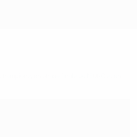
Obtenir
 champions, en phase finale de l'EURO et en