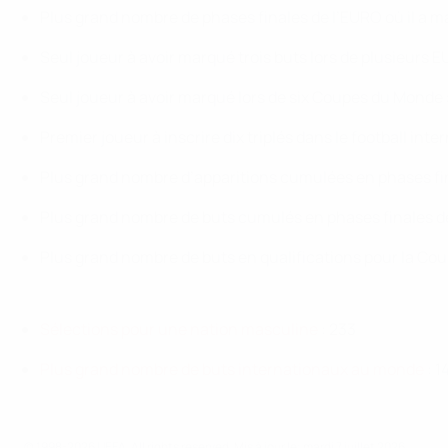
Plus grand nombre de phases finales de l’EURO où il a m
Seul joueur à avoir marqué trois buts lors de plusieurs E
Seul joueur à avoir marqué lors de six Coupes du Monde 
Premier joueur à inscrire dix triplés dans le football int
Plus grand nombre d’apparitions cumulées en phases fin
Plus grand nombre de buts cumulés en phases finales de
Plus grand nombre de buts en qualifications pour la Cou
Sélections pour une nation masculine
: 233
Plus grand nombre de buts internationaux au monde
: 1
© 1998-2026 UEFA. All rights reserved.
Mis à jour le: mardi 7 juillet 2026