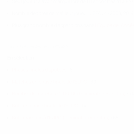
Seul joueur à avoir marqué lors de 11 rencontres d'UE
Nombre de titres de meilleur joueur UEFA : 4 (2008, 2014
Plus grand nombre d'apparitions dans
l'Équipe de l'Ann
Les 14 buts de Ronaldo à l'EURO
En sélection
Phases finales disputées
: 6
Matches en phase finale de l'EURO
: 30
Nombre de matches de l'EURO (éliminatoires inclus)
: 74
Buts en phase finale de l'EURO
: 14
Buts marqués à l'EURO (éliminatoires inclus)
: 55