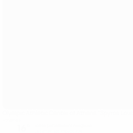
Olympic Athletic Center of Athens "Spyros Loui
Athènes
16°
soirée partiellement nuageuse
Le terrain est impeccable