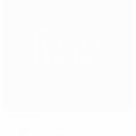
Gürsel Aksel
Izmir
27°
soirée partiellement nuageuse
Le terrain est impeccable