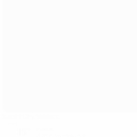
Cardiff City Stadium
Cardiff
15°
ensoleillé
Le terrain est impeccable