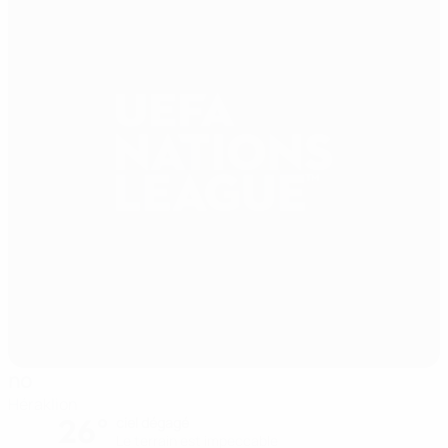
no
Héraklion
26°
ciel dégagé
Le terrain est impeccable