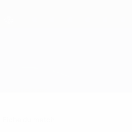
Passer
au
contenu
principal
UEFA Futsal Champions League
Lynx vs Informatica Timisoara
Accueil
Infos de base
Fiche du match