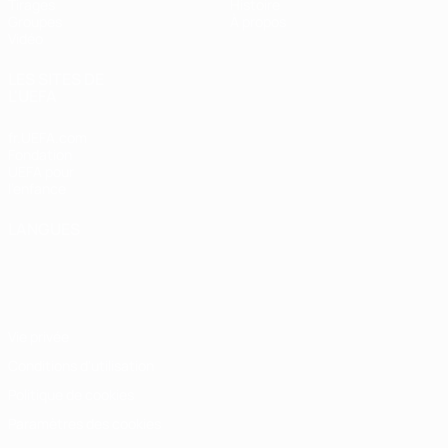
Tirages
Histoire
Groupes
À propos
Vidéo
LES SITES DE
L'UEFA
fr.UEFA.com
Fondation
UEFA pour
l'enfance
LANGUES
Français
English
Français
Deutsch
Русский
Español
Italiano
Português
Vie privée
Conditions d'utilisation
Politique de cookies
Paramètres des cookies