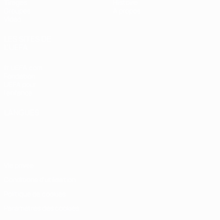
Tirages
Histoire
Groupes
À propos
Vidéo
LES SITES DE
L'UEFA
fr.UEFA.com
Fondation
UEFA pour
l'enfance
LANGUES
Français
English
Français
Deutsch
Русский
Español
Italiano
Português
Vie privée
Conditions d'utilisation
Politique de cookies
Paramètres des cookies