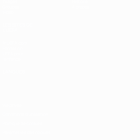
Tirages
Histoire
Groupes
À propos
Vidéo
LES SITES DE
L'UEFA
fr.UEFA.com
Fondation
UEFA pour
l'enfance
LANGUES
Français
English
Français
Deutsch
Русский
Español
Italiano
Português
Vie privée
Conditions d'utilisation
Politique de cookies
Paramètres des cookies