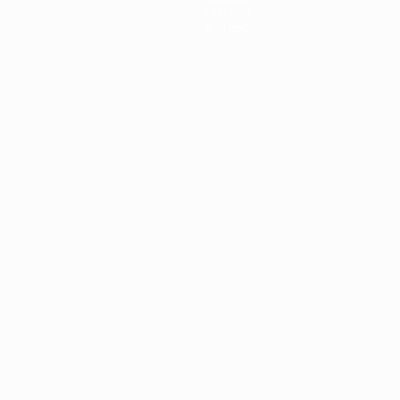
Histoire
À propos
Português