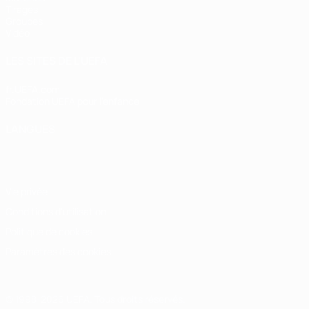
Tirages
Groupes
Vidéo
LES SITES DE L'UEFA
fr.UEFA.com
Fondation UEFA pour l'enfance
LANGUES
Français
English
Français
Deutsch
Русский
Español
Italiano
Vie privée
Conditions d'utilisation
Politique de cookies
Paramètres des cookies
© 1998-2026 UEFA. Tous droits réservés.