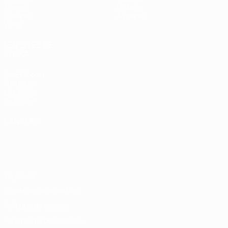
Tirages
Histoire
Groupes
À propos
Vidéo
LES SITES DE
L'UEFA
fr.UEFA.com
Fondation
UEFA pour
l'enfance
LANGUES
Français
English
Français
Deutsch
Русский
Español
Italiano
Português
Vie privée
Conditions d'utilisation
Politique de cookies
Paramètres des cookies