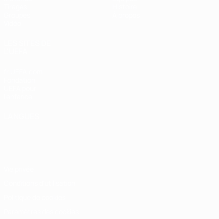
Tirages
Histoire
Groupes
À propos
Vidéo
LES SITES DE
L'UEFA
fr.UEFA.com
Fondation
UEFA pour
l'enfance
LANGUES
Français
English
Français
Deutsch
Русский
Español
Italiano
Português
Vie privée
Conditions d'utilisation
Politique de cookies
Paramètres des cookies