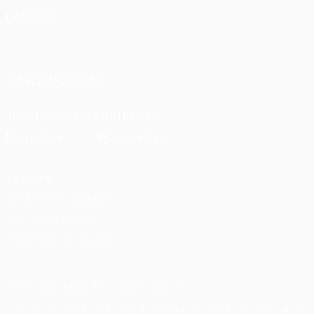
LANGUES
Français
English
Français
Deutsch
Русский
Español
Italiano
Português
SUIVEZ-NOUS SUR
Télécharger l'appli officielle
Vie privée
Conditions d'utilisation
Politique de cookies
Paramètres des cookies
© 1998-2026 UEFA. Tous droits réservés.
La désignation UEFA, le logo de l'UEFA et toutes les marques liées