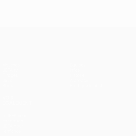
J2, superbes buts
UEFA Europa League
Matches
Équipes
UEFA.tv
Infos
Tirages
Histoire
Jeux
À propos
Stats
Boutique (clubs)
VOIR
ÉGALEMENT
fr.UEFA.com
Fondation
UEFA pour
l'enfance