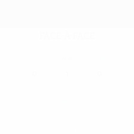
Face-à-face
Victoires
Nuls
Victoires
0
1
0
Buts marqués
Meilleur buteur de tous
les temps
Bilan dans la