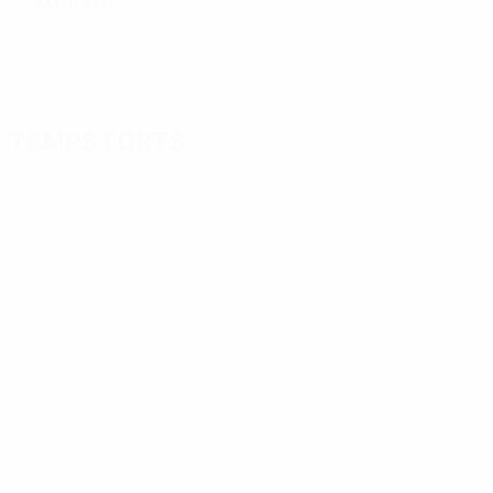
0 titre(s)
Temps forts
01:54